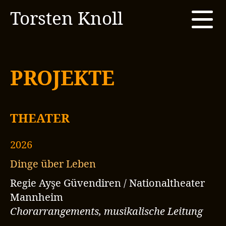
Torsten Knoll
Men
Musik
Projekte
PROJEKTE
Fotos
Kontakt & Booking
THEATER
2026
Dinge über Leben
Regie Ayşe Güvendiren / Nationaltheater
Mannheim
Chorarrangements, musikalische Leitung